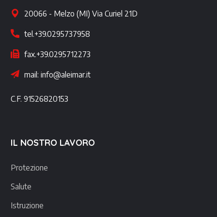
20066 - Melzo (MI) Via Curiel 21D
tel.+39.0295737958
fax.+39.0295712273
mail: info@aleimar.it
C.F. 91526820153
IL NOSTRO LAVORO
Protezione
Salute
Istruzione